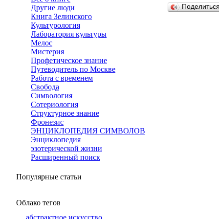
Поделитьс
Другие люди
Книга Зелинского
Культурология
Лаборатория культуры
Мелос
Мистерия
Профетическое знание
Путеводитель по Москве
Работа с временем
Свобода
Симвология
Сотериология
Структурное знание
Фронезис
ЭНЦИКЛОПЕДИЯ СИМВОЛОВ
Энциклопедия
эзотерической жизни
Расширенный поиск
Популярные статьи
Облако тегов
абстрактное искусство
,