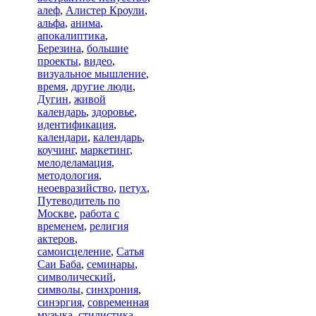
алеф
,
Алистер Кроули
,
альфа
,
анима
,
апокалиптика
,
Березина
,
большие
проекты
,
видео
,
визуальное мышление
,
время
,
другие люди
,
Дугин
,
живой
календарь
,
здоровье
,
идентификация
,
календари
,
календарь
,
коучинг
,
маркетинг
,
мелоделамация
,
методология
,
неоевразийство
,
петух
,
Путеводитель по
Москве
,
работа с
временем
,
религия
актеров
,
самоисцеление
,
Сатья
Саи Баба
,
семинары
,
символический
,
символы
,
синхрония
,
синэргия
,
современная
музыка
,
стилистика